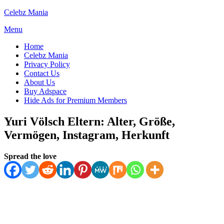
Skip
Celebz Mania
to
Menu
content
Home
Celebz Mania
Privacy Policy
Contact Us
About Us
Buy Adspace
Hide Ads for Premium Members
Yuri Völsch Eltern: Alter, Größe,
Vermögen, Instagram, Herkunft
Posted
by
February 5, 2025
Spread the love
Anabella
on