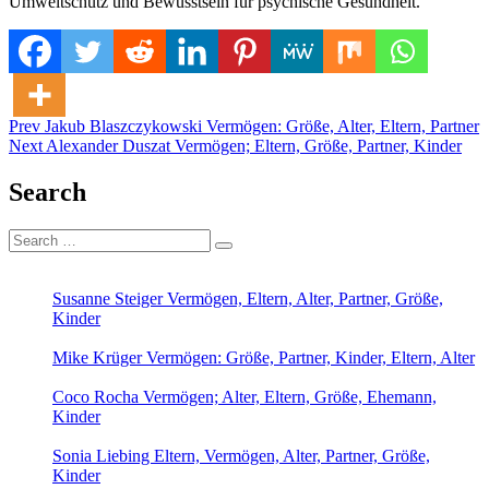
Umweltschutz und Bewusstsein für psychische Gesundheit.
Post
Posted in
Tagged
Prev
Jakub Blaszczykowski Vermögen: Größe, Alter, Eltern, Partner
Yuri Völsch Eltern
Eltern
Next
Alexander Duszat Vermögen; Eltern, Größe, Partner, Kinder
navigation
Search
Search
Search
for:
Susanne Steiger Vermögen, Eltern, Alter, Partner, Größe,
Kinder
Mike Krüger Vermögen: Größe, Partner, Kinder, Eltern, Alter
Coco Rocha Vermögen; Alter, Eltern, Größe, Ehemann,
Kinder
Sonia Liebing Eltern, Vermögen, Alter, Partner, Größe,
Kinder