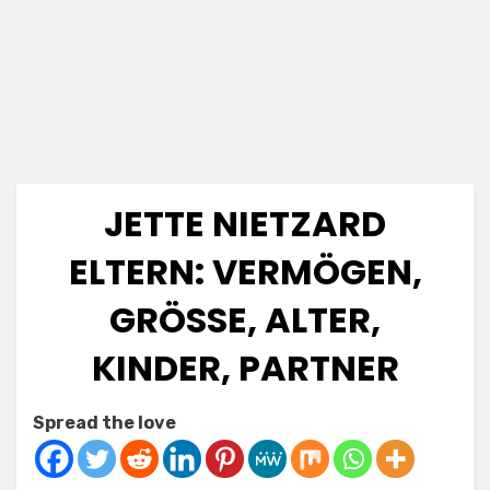
JETTE NIETZARD
ELTERN: VERMÖGEN,
GRÖSSE, ALTER, K
INDER, PARTNER
Posted
by
May 26, 2025
Anabella
Spread the love
on