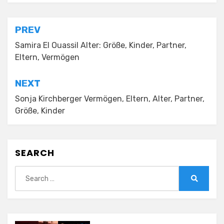
Posted in
Eltern
Post
PREV
navigation
Samira El Ouassil Alter: Größe, Kinder, Partner,
Eltern, Vermögen
NEXT
Sonja Kirchberger Vermögen, Eltern, Alter, Partner,
Größe, Kinder
SEARCH
Search
for:
Search