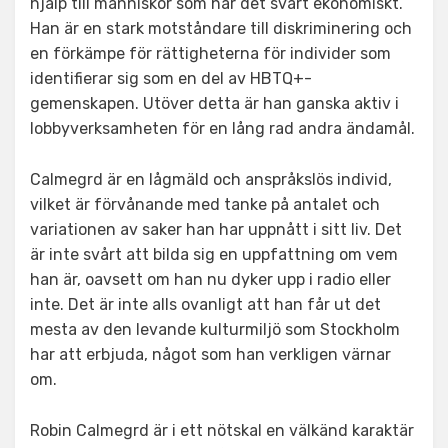
hjälp till människor som har det svårt ekonomiskt.
Han är en stark motståndare till diskriminering och
en förkämpe för rättigheterna för individer som
identifierar sig som en del av HBTQ+-
gemenskapen. Utöver detta är han ganska aktiv i
lobbyverksamheten för en lång rad andra ändamål.
Calmegrd är en lågmäld och anspråkslös individ,
vilket är förvånande med tanke på antalet och
variationen av saker han har uppnått i sitt liv. Det
är inte svårt att bilda sig en uppfattning om vem
han är, oavsett om han nu dyker upp i radio eller
inte. Det är inte alls ovanligt att han får ut det
mesta av den levande kulturmiljö som Stockholm
har att erbjuda, något som han verkligen värnar
om.
Robin Calmegrd är i ett nötskal en välkänd karaktär