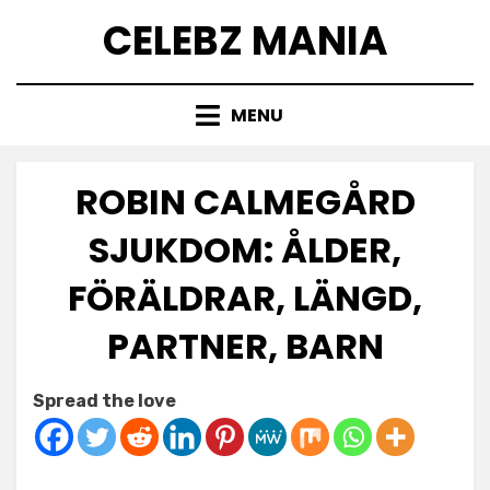
Skip
CELEBZ MANIA
to
content
MENU
ROBIN CALMEGÅRD
SJUKDOM: ÅLDER,
FÖRÄLDRAR, LÄNGD,
PARTNER, BARN
Posted
by
February 6, 2025
Anabella
Spread the love
on