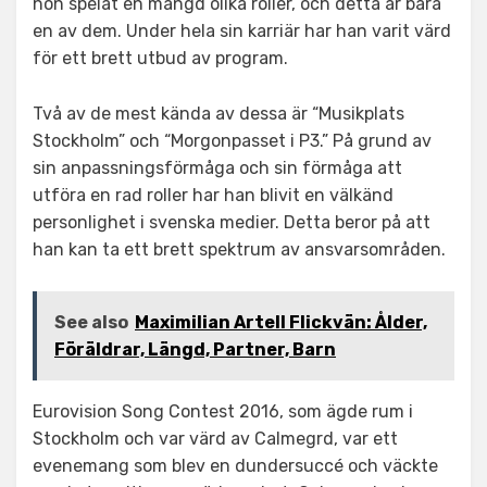
hon spelat en mängd olika roller, och detta är bara
en av dem. Under hela sin karriär har han varit värd
för ett brett utbud av program.
Två av de mest kända av dessa är “Musikplats
Stockholm” och “Morgonpasset i P3.” På grund av
sin anpassningsförmåga och sin förmåga att
utföra en rad roller har han blivit en välkänd
personlighet i svenska medier. Detta beror på att
han kan ta ett brett spektrum av ansvarsområden.
See also
Maximilian Artell Flickvän: Ålder,
Föräldrar, Längd, Partner, Barn
Eurovision Song Contest 2016, som ägde rum i
Stockholm och var värd av Calmegrd, var ett
evenemang som blev en dundersuccé och väckte