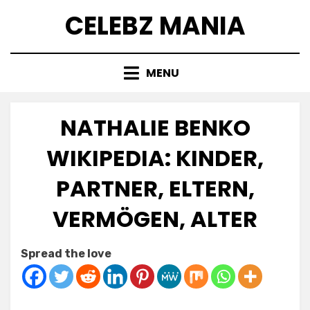
Skip
CELEBZ MANIA
to
content
MENU
NATHALIE BENKO
WIKIPEDIA: KINDER,
PARTNER, ELTERN,
VERMÖGEN, ALTER
Posted
by
March 19, 2025
Anabella
Spread the love
on