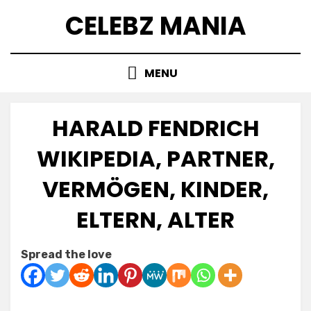
Skip
CELEBZ MANIA
to
content
MENU
HARALD FENDRICH
WIKIPEDIA, PARTNER,
VERMÖGEN, KINDER,
ELTERN, ALTER
Posted
by
July 8, 2025
Anabella
Spread the love
on