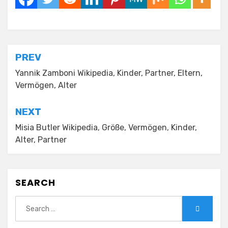
Posted in
Wikipedia
Post
PREV
navigation
Yannik Zamboni Wikipedia, Kinder, Partner, Eltern,
Vermögen, Alter
NEXT
Misia Butler Wikipedia, Größe, Vermögen, Kinder,
Alter, Partner
SEARCH
Search
Search
for: