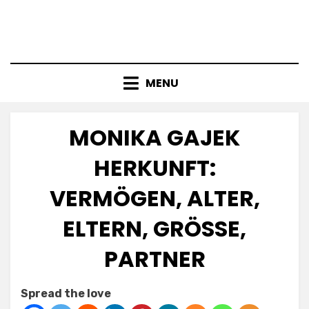
MENU
MONIKA GAJEK
HERKUNFT:
VERMÖGEN, ALTER,
ELTERN, GRÖSSE, P
ARTNER
Posted
by
July 5, 2025
Anabella
Spread the love
on