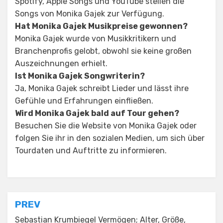
Spotify, Apple Songs und YouTube stellen die
Songs von Monika Gajek zur Verfügung.
Hat Monika Gajek Musikpreise gewonnen?
Monika Gajek wurde von Musikkritikern und
Branchenprofis gelobt, obwohl sie keine großen
Auszeichnungen erhielt.
Ist Monika Gajek Songwriterin?
Ja, Monika Gajek schreibt Lieder und lässt ihre
Gefühle und Erfahrungen einfließen.
Wird Monika Gajek bald auf Tour gehen?
Besuchen Sie die Website von Monika Gajek oder
folgen Sie ihr in den sozialen Medien, um sich über
Tourdaten und Auftritte zu informieren.
Posted in
Tagged
Monika Gajek Herkunft
General News
Post
PREV
Sebastian Krumbiegel Vermögen; Alter, Größe,