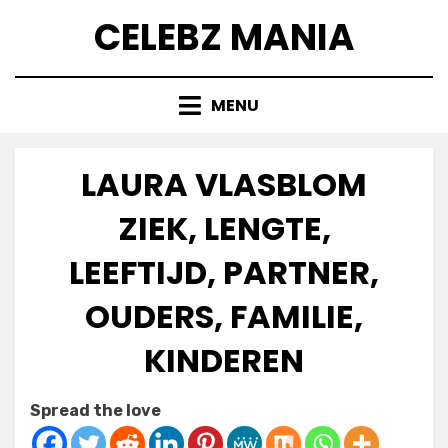
Skip
CELEBZ MANIA
to
content
MENU
LAURA VLASBLOM
ZIEK, LENGTE,
LEEFTIJD, PARTNER,
OUDERS, FAMILIE,
KINDEREN
Posted
by
July 6, 2025
Anabella
Spread the love
on