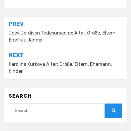
Posted in
General News
Post
PREV
navigation
Joey Jordison Todesursache; Alter, Größe, Eltern,
Ehefrau, Kinder
NEXT
Karolina Kurkova Alter; Größe, Eltern, Ehemann,
Kinder
SEARCH
Search
for:
Search