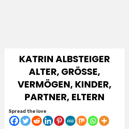
KATRIN ALBSTEIGER
ALTER, GRÖSSE, V
ERMÖGEN, KINDER, P
ARTNER, ELTERN
Posted
by
July 6, 2025
Anabella
Spread the love
on