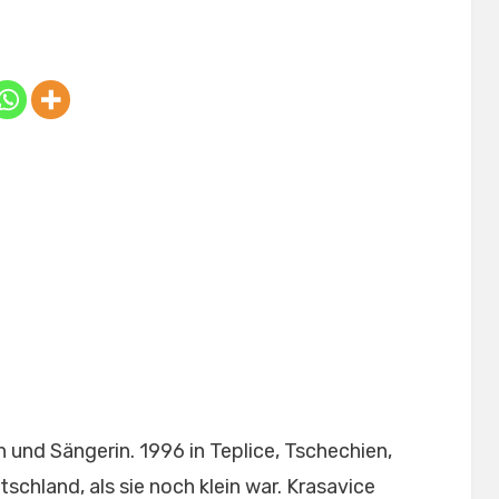
Posted
by
February 5, 2025
Anabella
on
 und Sängerin. 1996 in Teplice, Tschechien,
schland, als sie noch klein war. Krasavice