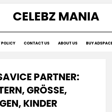
CELEBZ MANIA
 POLICY
CONTACT US
ABOUT US
BUY ADSPAC
SAVICE PARTNER:
TERN, GRÖSSE, V
N, KINDER