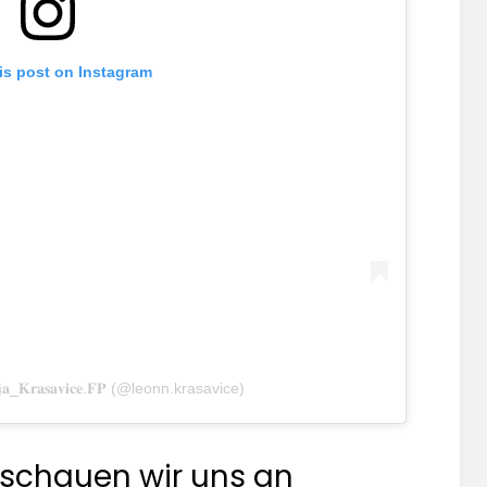
is post on Instagram
_𝐊𝐫𝐚𝐬𝐚𝐯𝐢𝐜𝐞.𝐅𝐏 (@leonn.krasavice)
 schauen wir uns an