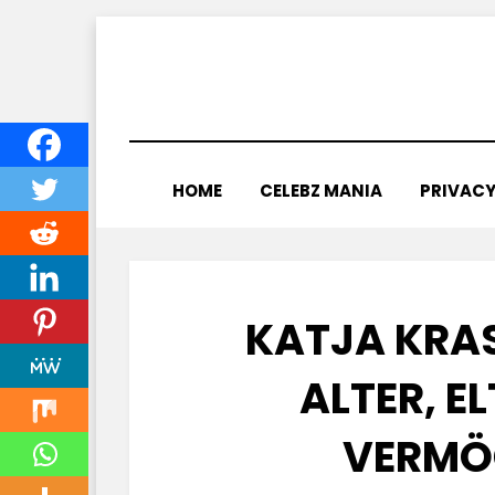
Skip
to
content
HOME
CELEBZ MANIA
PRIVACY
KATJA KRA
ALTER, EL
ERMÖGE