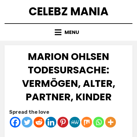
Skip
CELEBZ MANIA
to
content
MENU
MARION OHLSEN
TODESURSACHE:
VERMÖGEN, ALTER,
PARTNER, KINDER
Posted
by
February 6, 2025
Anabella
Spread the love
on