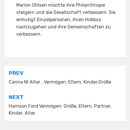
Marion Ohlsen möchte ihre Philanthropie
steigern und die Gesellschaft verbessern. Sie
ermutigt Einzelpersonen, ihren Hobbys
nachzugehen und ihre Gemeinschaften zu
verbessern.
Posted in
Tagged
Marion Ohlsen Todesursache
Partner
Post
PREV
navigation
Carina Nl Alter , Vermögen, Eltern, Kinder,Größe
NEXT
Harrison Ford Vermögen; Größe, Eltern, Partner,
Kinder, Alter