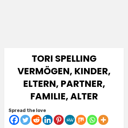
TORI SPELLING
VERMÖGEN, KINDER,
ELTERN, PARTNER,
FAMILIE, ALTER
Posted
by
July 5, 2025
Anabella
Spread the love
on