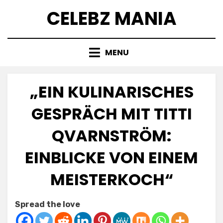
Skip
CELEBZ MANIA
to
content
MENU
„EIN KULINARISCHES
GESPRÄCH MIT TITTI
QVARNSTRÖM:
EINBLICKE VON EINEM
MEISTERKOCH“
Posted
by
March 7, 2025
Anabella
Spread the love
on