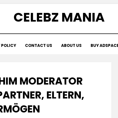
CELEBZ MANIA
 POLICY
CONTACT US
ABOUT US
BUY ADSPAC
AHIM MODERATOR
PARTNER, ELTERN,
RMÖGEN