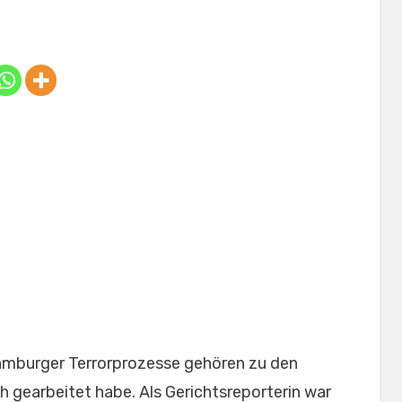
Posted
by
July 8, 2025
Anabella
on
amburger Terrorprozesse gehören zu den
ch gearbeitet habe. Als Gerichtsreporterin war