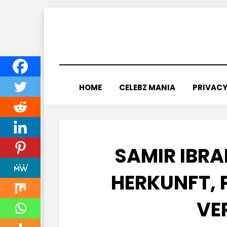
Skip
to
content
HOME
CELEBZ MANIA
PRIVACY
SAMIR IBR
HERKUNFT, 
VE