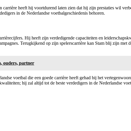
arrière heeft hij voortdurend laten zien dat hij zijn prestaties wil verb
verdedigers in de Nederlandse voetbalgeschiedenis behoren.
rrièrecijfers. Hij heeft zijn verdedigende capaciteiten en leiderschapskwa
mpagnes. Terugkijkend op zijn spelerscarrière kan Stam blij zijn met de 
, ouders, partner
rlandse voetbal die een goede carrière heeft gehad bij het vertegenwoor
aliteiten; hij zal altijd tot de beste verdedigers in de Nederlandse vo