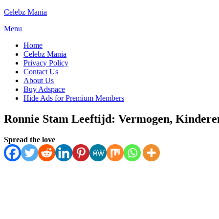
Skip
Celebz Mania
to
Menu
content
Home
Celebz Mania
Privacy Policy
Contact Us
About Us
Buy Adspace
Hide Ads for Premium Members
Ronnie Stam Leeftijd: Vermogen, Kindere
Posted
by
July 8, 2025
Spread the love
Anabella
on