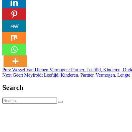
Post
Posted in
Prev
Wessel Van Diepen Vermogen: Partner, Leeftijd, Kinderen, Oud
Leeftijd
Next
Geert Meyfroidt Leeftijd: Kinderen, Partner, Vermogen, Lengte
navigation
Search
Search
Search
for: