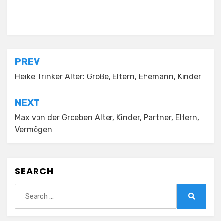
Posted in
Alter
Post
PREV
navigation
Heike Trinker Alter: Größe, Eltern, Ehemann, Kinder
NEXT
Max von der Groeben Alter, Kinder, Partner, Eltern,
Vermögen
SEARCH
Search
for:
Search