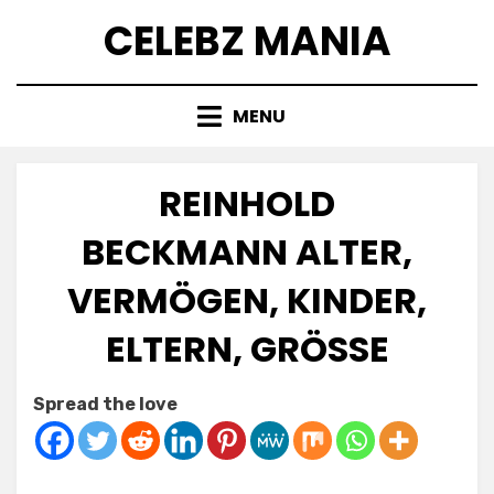
Skip
CELEBZ MANIA
to
content
MENU
REINHOLD
BECKMANN ALTER,
VERMÖGEN, KINDER,
ELTERN, GRÖSSE
Posted
by
July 7, 2025
Anabella
Spread the love
on