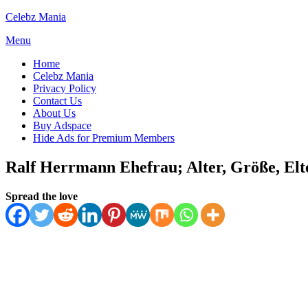
Skip
Celebz Mania
to
Menu
content
Home
Celebz Mania
Privacy Policy
Contact Us
About Us
Buy Adspace
Hide Ads for Premium Members
Ralf Herrmann Ehefrau; Alter, Größe, Elt
Posted
by
July 5, 2025
Spread the love
Anabella
on