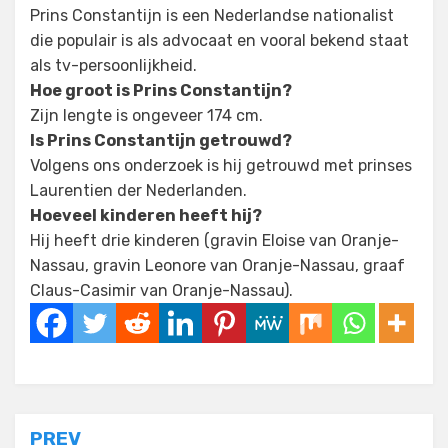
Prins Constantijn is een Nederlandse nationalist
die populair is als advocaat en vooral bekend staat
als tv-persoonlijkheid.
Hoe groot is Prins Constantijn?
Zijn lengte is ongeveer 174 cm.
Is Prins Constantijn getrouwd?
Volgens ons onderzoek is hij getrouwd met prinses
Laurentien der Nederlanden.
Hoeveel kinderen heeft hij?
Hij heeft drie kinderen (gravin Eloise van Oranje-
Nassau, gravin Leonore van Oranje-Nassau, graaf
Claus-Casimir van Oranje-Nassau).
Posted in
Tagged
Prins Constantijn Vermogen
Celebrity
Post
PREV