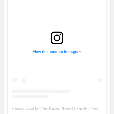
View this post on Instagram
A post shared by 𝙏𝙝𝙚 𝘿𝙪𝙩𝙘𝙝 𝙍𝙤𝙮𝙖𝙡 𝙁𝙖𝙢𝙞𝙡𝙮 (@dutchroyals_)