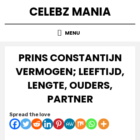
Skip
CELEBZ MANIA
to
content
MENU
PRINS CONSTANTIJN
VERMOGEN; LEEFTIJD,
LENGTE, OUDERS,
PARTNER
Posted
by
July 7, 2025
Anabella
Spread the love
on