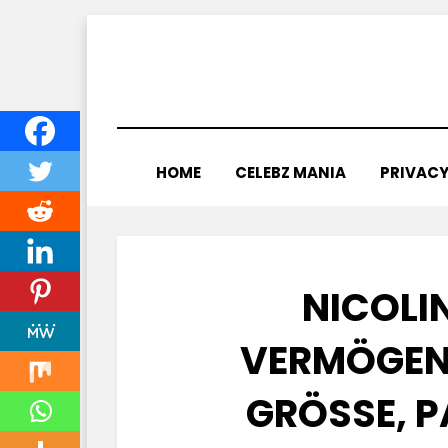
Skip
to
content
HOME
CELEBZ MANIA
PRIVACY
NICOLI
VERMÖGEN:
GRÖSSE, P