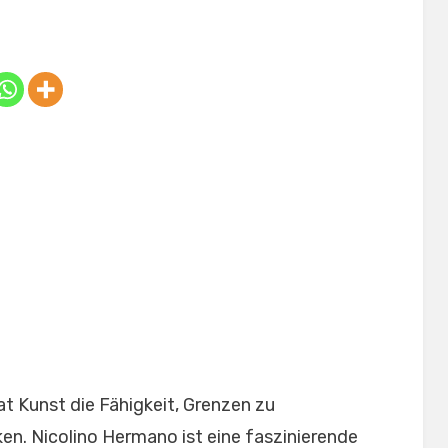
Posted
by
July 5, 2025
Anabella
on
t Kunst die Fähigkeit, Grenzen zu
en. Nicolino Hermano ist eine faszinierende