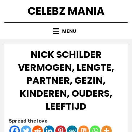
Skip
CELEBZ MANIA
to
content
MENU
NICK SCHILDER
VERMOGEN, LENGTE,
PARTNER, GEZIN,
KINDEREN, OUDERS,
LEEFTIJD
Posted
by
July 6, 2025
Anabella
Spread the love
on