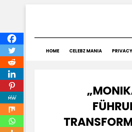
Skip
to
content
HOME
CELEBZ MANIA
PRIVACY
„MONIK
FÜHRUN
TRANSFORM