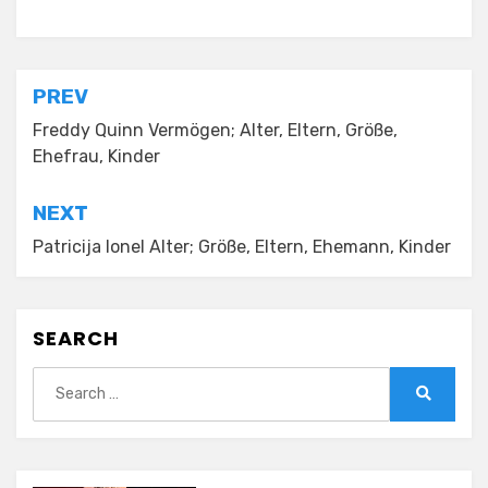
Posted in
Tagged
Markus Mörl Vermögen
Vermögen
Post
PREV
navigation
Freddy Quinn Vermögen; Alter, Eltern, Größe,
Ehefrau, Kinder
NEXT
Patricija Ionel Alter; Größe, Eltern, Ehemann, Kinder
SEARCH
Search
for:
Search