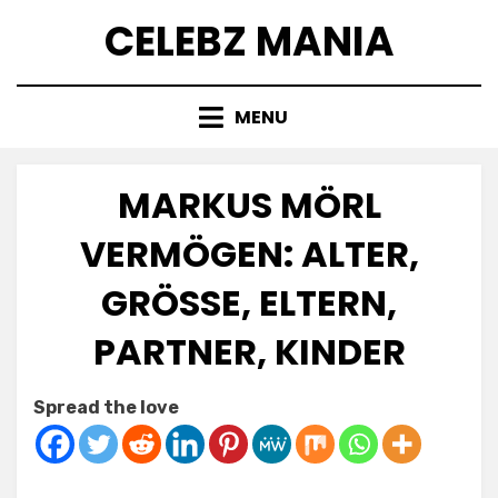
Skip
CELEBZ MANIA
to
content
MENU
MARKUS MÖRL
VERMÖGEN: ALTER,
GRÖSSE, ELTERN, P
ARTNER, KINDER
Posted
by
July 8, 2025
Anabella
Spread the love
on