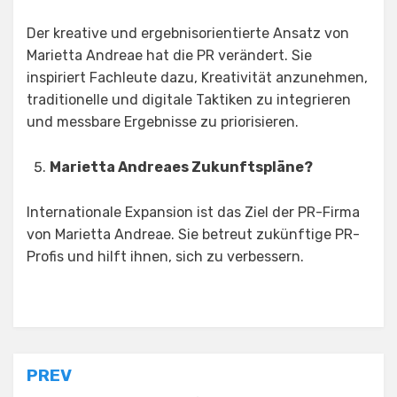
Der kreative und ergebnisorientierte Ansatz von
Marietta Andreae hat die PR verändert. Sie
inspiriert Fachleute dazu, Kreativität anzunehmen,
traditionelle und digitale Taktiken zu integrieren
und messbare Ergebnisse zu priorisieren.
Marietta Andreaes Zukunftspläne?
Internationale Expansion ist das Ziel der PR-Firma
von Marietta Andreae. Sie betreut zukünftige PR-
Profis und hilft ihnen, sich zu verbessern.
Posted in
Tagged
Marietta Andreae Alter
Alter
Post
PREV