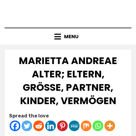
MENU
MARIETTA ANDREAE
ALTER; ELTERN,
GRÖSSE, PARTNER, K
INDER, VERMÖGEN
Posted
by
July 9, 2025
Anabella
Spread the love
on