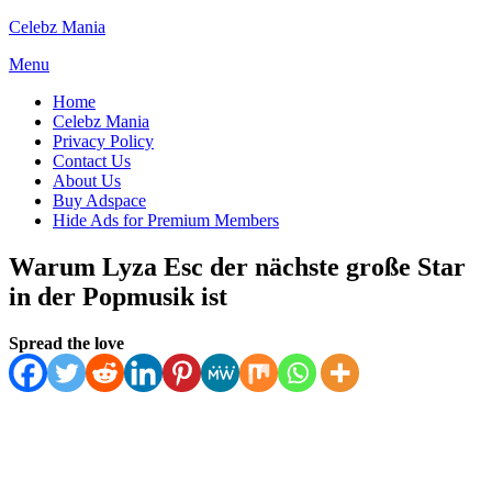
Skip
Celebz Mania
to
Menu
content
Home
Celebz Mania
Privacy Policy
Contact Us
About Us
Buy Adspace
Hide Ads for Premium Members
Warum Lyza Esc der nächste große Star
in der Popmusik ist
Posted
by
March 3, 2025
Spread the love
Anabella
March 3, 2025
on