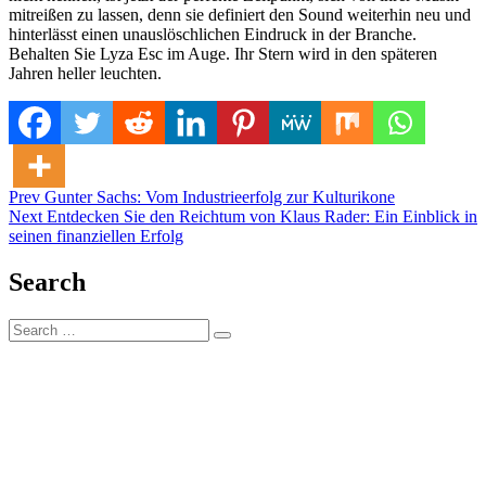
mitreißen zu lassen, denn sie definiert den Sound weiterhin neu und
hinterlässt einen unauslöschlichen Eindruck in der Branche.
Behalten Sie Lyza Esc im Auge. Ihr Stern wird in den späteren
Jahren heller leuchten.
Post
Posted in
Prev
Gunter Sachs: Vom Industrieerfolg zur Kulturikone
Alter
Next
Entdecken Sie den Reichtum von Klaus Rader: Ein Einblick in
navigation
seinen finanziellen Erfolg
Search
Search
Search
for: