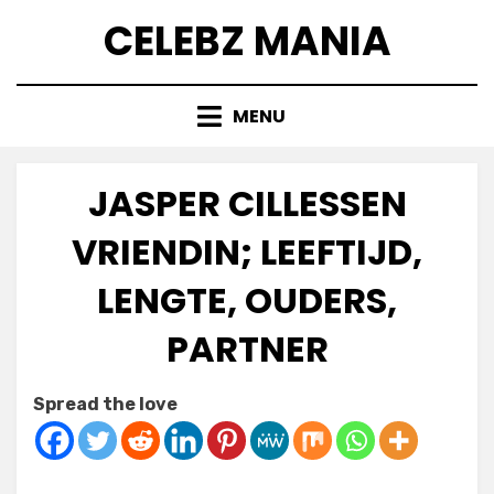
Skip
CELEBZ MANIA
to
content
MENU
JASPER CILLESSEN
VRIENDIN; LEEFTIJD,
LENGTE, OUDERS,
PARTNER
Posted
by
July 7, 2025
Anabella
Spread the love
on