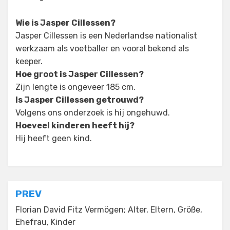
Wie is Jasper Cillessen?
Jasper Cillessen is een Nederlandse nationalist
werkzaam als voetballer en vooral bekend als
keeper.
Hoe groot is Jasper Cillessen?
Zijn lengte is ongeveer 185 cm.
Is Jasper Cillessen getrouwd?
Volgens ons onderzoek is hij ongehuwd.
Hoeveel kinderen heeft hij?
Hij heeft geen kind.
Posted in
Tagged
Jasper Cillessen Vriendin
Celebrity
Post
PREV
navigation
Florian David Fitz Vermögen; Alter, Eltern, Größe,
Ehefrau, Kinder