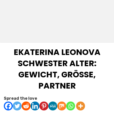
EKATERINA LEONOVA
SCHWESTER ALTER:
GEWICHT, GRÖSSE, P
ARTNER
Posted
by
February 6, 2025
Anabella
Spread the love
on