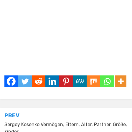
Posted in
Tagged
Ekaterina Leonova Schwester Alter
Celebrity
Post
PREV
navigation
Sergey Kosenko Vermögen, Eltern, Alter, Partner, Größe,
Kinder