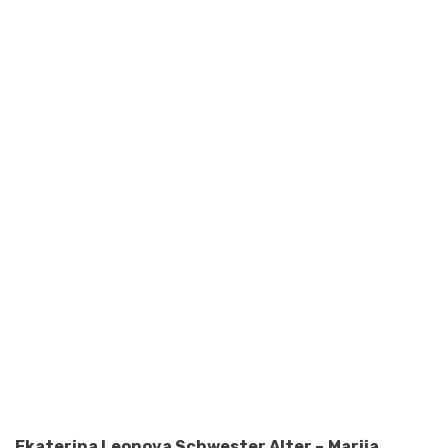
Ekaterina Leonova Schwester Alter –
Mariia