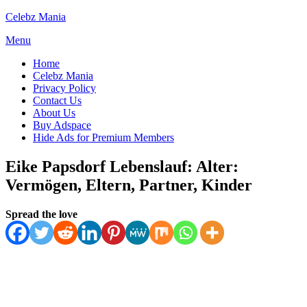
Skip
Celebz Mania
to
Menu
content
Home
Celebz Mania
Privacy Policy
Contact Us
About Us
Buy Adspace
Hide Ads for Premium Members
Eike Papsdorf Lebenslauf: Alter:
Vermögen, Eltern, Partner, Kinder
Posted
by
July 7, 2025
Spread the love
Anabella
on