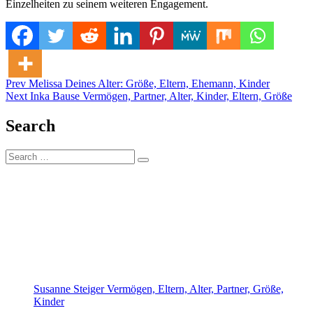
Einzelheiten zu seinem weiteren Engagement.
Post
Posted in
Tagged
Prev
Melissa Deines Alter: Größe, Eltern, Ehemann, Kinder
Eike Papsdorf Lebenslauf
Celebrity
Next
Inka Bause Vermögen, Partner, Alter, Kinder, Eltern, Größe
navigation
Search
Search
Search
for:
Susanne Steiger Vermögen, Eltern, Alter, Partner, Größe,
Kinder