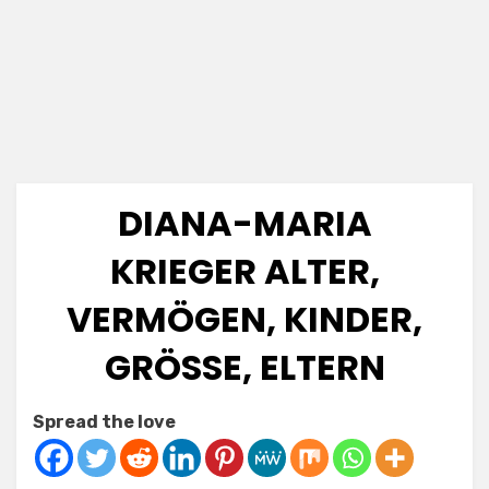
DIANA-MARIA
KRIEGER ALTER,
VERMÖGEN, KINDER,
GRÖSSE, ELTERN
Posted
by
July 5, 2025
Anabella
Spread the love
on