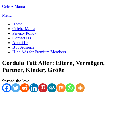
Skip
Celebz Mania
to
Menu
content
Home
Celebz Mania
Privacy Policy
Contact Us
About Us
Buy Adspace
Hide Ads for Premium Members
Cordula Tutt Alter: Eltern, Vermögen,
Partner, Kinder, Größe
Posted
by
July 4, 2025
Spread the love
Anabella
on