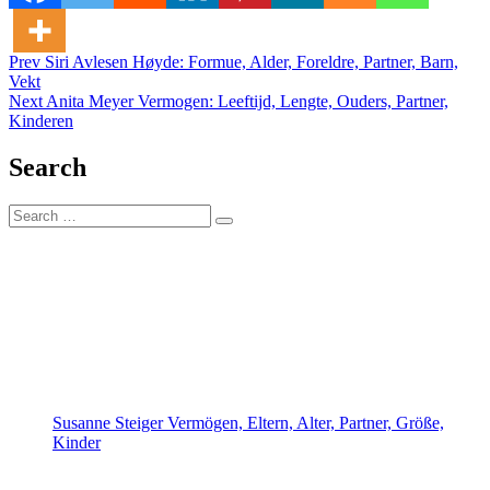
Post
Posted in
Tagged
Prev
Siri Avlesen Høyde: Formue, Alder, Foreldre, Partner, Barn,
Cordula Tutt Alter
Alter
Vekt
navigation
Next
Anita Meyer Vermogen: Leeftijd, Lengte, Ouders, Partner,
Kinderen
Search
Search
Search
for:
Susanne Steiger Vermögen, Eltern, Alter, Partner, Größe,
Kinder