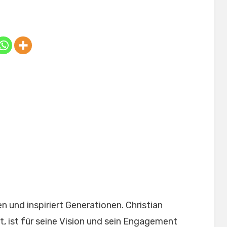
Posted
by
February 5, 2025
Anabella
on
 und inspiriert Generationen. Christian
t, ist für seine Vision und sein Engagement