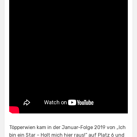
Töpperwien kam in der Januar-Folge 2019 von „Ich
bin ein Star – Holt mich hier raus!“ auf Platz 6 und