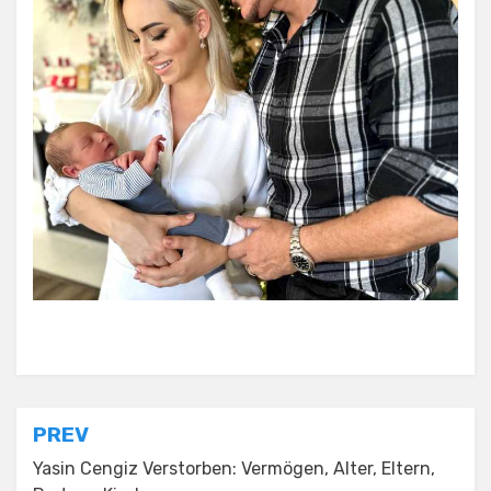
Posted in
Tagged
Chris Töpperwien Vermögen
Celebrity
Post
PREV
navigation
Yasin Cengiz Verstorben: Vermögen, Alter, Eltern,