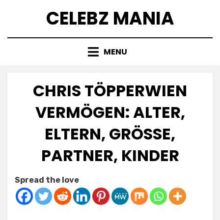
Skip
CELEBZ MANIA
to
content
MENU
CHRIS TÖPPERWIEN
VERMÖGEN: ALTER,
ELTERN, GRÖSSE, P
ARTNER, KINDER
Posted
by
July 8, 2025
Anabella
Spread the love
on