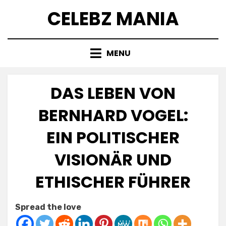
Skip
CELEBZ MANIA
to
content
MENU
DAS LEBEN VON
BERNHARD VOGEL:
EIN POLITISCHER
VISIONÄR UND
ETHISCHER FÜHRER
Posted
by
March 5, 2025
Anabella
Spread the love
on