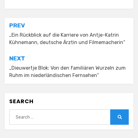
Posted in
Alter
Post
PREV
navigation
„Ein Rückblick auf die Karriere von Antje-Katrin
Kühnemann, deutsche Ärztin und Filmemacherin“
NEXT
„Dieuwertje Blok: Von den familiären Wurzeln zum
Ruhm im niederländischen Fernsehen“
SEARCH
Search
for:
Search