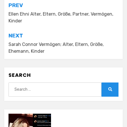
Post
PREV
navigation
Ellen Ehni Alter, Eltern, Größe, Partner, Vermögen,
Kinder
NEXT
Sarah Connor Vermögen; Alter, Eltern, Größe,
Ehemann, Kinder
SEARCH
Search
for:
Search