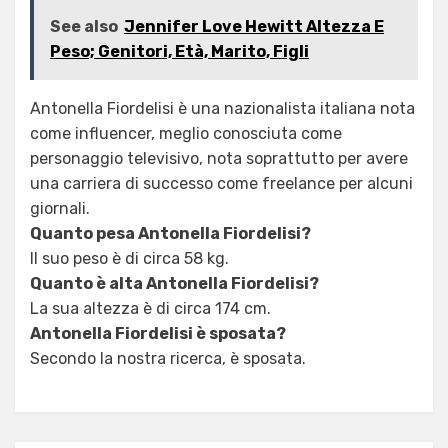
See also
Jennifer Love Hewitt Altezza E
Peso; Genitori, Età, Marito, Figli
Antonella Fiordelisi è una nazionalista italiana nota
come influencer, meglio conosciuta come
personaggio televisivo, nota soprattutto per avere
una carriera di successo come freelance per alcuni
giornali.
Quanto pesa Antonella Fiordelisi?
Il suo peso è di circa 58 kg.
Quanto è alta Antonella Fiordelisi?
La sua altezza è di circa 174 cm.
Antonella Fiordelisi è sposata?
Secondo la nostra ricerca, è sposata.
Posted in
Tagged
Antonella Fiordelisi Altezza E Peso
Uncategorized