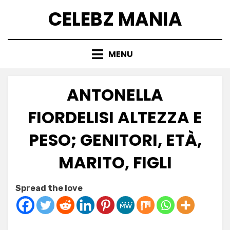
Skip
CELEBZ MANIA
to
content
MENU
ANTONELLA
FIORDELISI ALTEZZA E
PESO; GENITORI, ETÀ,
MARITO, FIGLI
Posted
by
July 6, 2025
Anabella
Spread the love
on