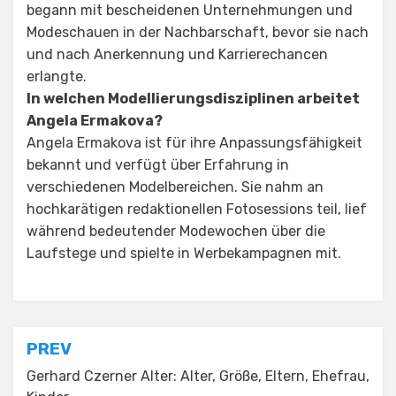
begann mit bescheidenen Unternehmungen und
Modeschauen in der Nachbarschaft, bevor sie nach
und nach Anerkennung und Karrierechancen
erlangte.
In welchen Modellierungsdisziplinen arbeitet
Angela Ermakova?
Angela Ermakova ist für ihre Anpassungsfähigkeit
bekannt und verfügt über Erfahrung in
verschiedenen Modelbereichen. Sie nahm an
hochkarätigen redaktionellen Fotosessions teil, lief
während bedeutender Modewochen über die
Laufstege und spielte in Werbekampagnen mit.
Posted in
Tagged
Angela Ermakova Vermögen
Celebrity
Post
PREV
navigation
Gerhard Czerner Alter: Alter, Größe, Eltern, Ehefrau,