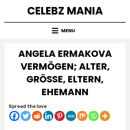
Skip
CELEBZ MANIA
to
content
MENU
ANGELA ERMAKOVA
VERMÖGEN; ALTER,
GRÖSSE, ELTERN, E
HEMANN
Posted
by
July 7, 2025
Anabella
Spread the love
on